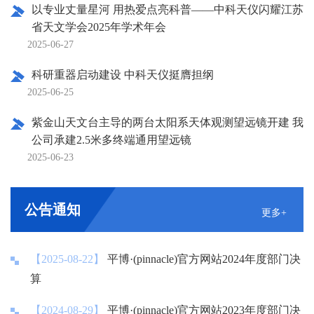
以专业丈量星河 用热爱点亮科普——中科天仪闪耀江苏
省天文学会2025年学术年会
2025-06-27
科研重器启动建设 中科天仪挺膺担纲
2025-06-25
紫金山天文台主导的两台太阳系天体观测望远镜开建 我
公司承建2.5米多终端通用望远镜
2025-06-23
公告通知
更多+
【2025-08-22】
平博·(pinnacle)官方网站2024年度部门决
算
【2024-08-29】
平博·(pinnacle)官方网站2023年度部门决