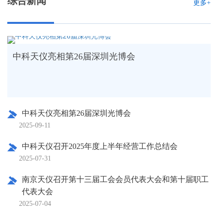
综合新闻
更多+
中科天仪亮相第26届深圳光博会
中科天仪亮相第26届深圳光博会
2025-09-11
中科天仪召开2025年度上半年经营工作总结会
2025-07-31
南京天仪召开第十三届工会会员代表大会和第十届职工
代表大会
2025-07-04