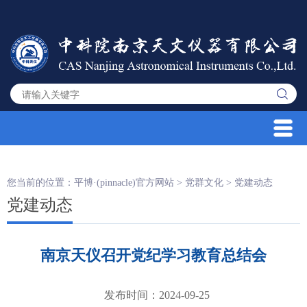
您当前的位置：
平博·(pinnacle)官方网站
>
党群文化
>
党建动态
党建动态
南京天仪召开党纪学习教育总结会
发布时间：2024-09-25