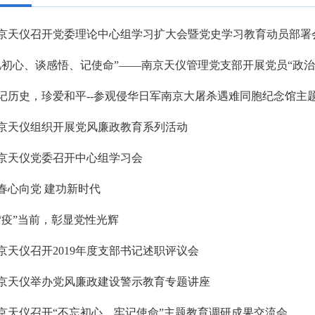
京天仪召开党委理论中心组学习扩大会暨党史学习教育动员部署
忆初心、谈感悟、记使命”——南京天仪管理党支部开展党员“政治
记历史，珍爱和平--参观侵华日军南京大屠杀遇难同胞纪念馆主
京天仪组织开展党风廉政教育系列活动
京天仪党委召开中心组学习会
春心向党 建功新时代
“疫”当前，彰显党性光辉
京天仪召开2019年度支部书记述职评议会
京天仪举办党风廉政建设警示教育专题讲座
京天仪召开“不忘初心、牢记使命”主题教育调研成果交流会