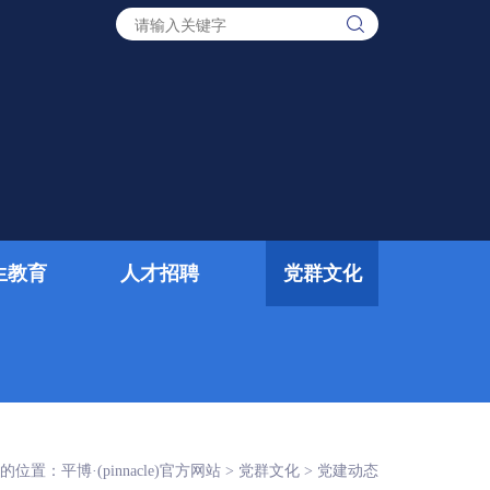
生教育
人才招聘
党群文化
的位置：
平博·(pinnacle)官方网站
>
党群文化
>
党建动态