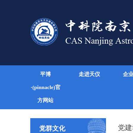
平博
走进天仪
企
·(pinnacle)官
方网站
党建
党群文化