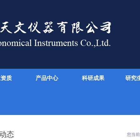
业资质
产品中心
科研成果
研究
动态
您当前