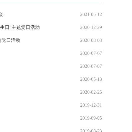
会
2021-05-12
生日”主题党日活动
2020-12-29
题党日活动
2020-08-03
2020-07-07
2020-07-07
2020-05-13
2020-02-25
2019-12-31
2019-09-05
2019-08-23