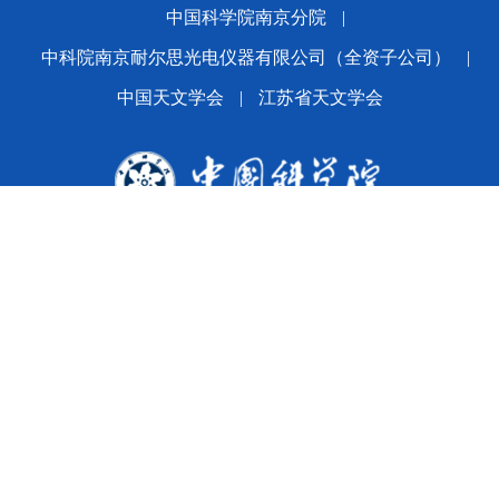
中国科学院南京分院
|
中科院南京耐尔思光电仪器有限公司（全资子公司）
|
中国天文学会
|
江苏省天文学会
版权所有© 2024 平博·(pinnacle)官方网站
备案序号：
苏ICP备2021005601号-1
苏公网安备
32010202010392号
公司地址：南京市玄武区花园路6-10号 邮编：210042
Email:office@nairc.ac.cn