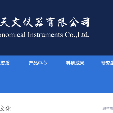
业资质
产品中心
科研成果
研究
文化
您当前