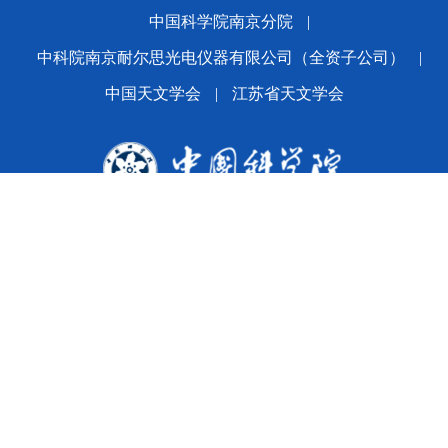
中国科学院南京分院
|
中科院南京耐尔思光电仪器有限公司（全资子公司）
|
中国天文学会
|
江苏省天文学会
版权所有© 2024 平博·(pinnacle)官方网站
备案序号：
苏ICP备2021005601号-1
苏公网安备
32010202010392号
公司地址：南京市玄武区花园路6-10号 邮编：210042
Email:office@nairc.ac.cn