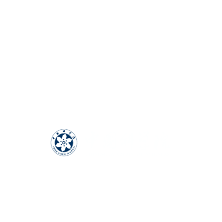
中国科学院
|
中国科学院控股有限公
版权
备
公司