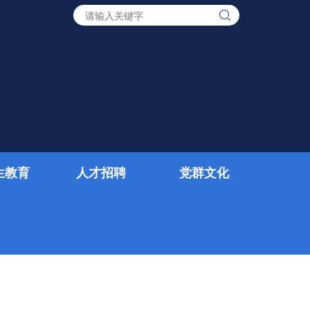
生教育
人才招聘
党群文化