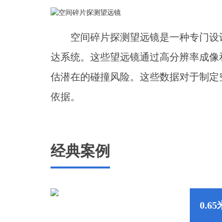
空间碎片探测望远镜是一种专门设
达系统。这些望远镜通过高分辨率成像
估潜在的碰撞风险。这些数据对于制定
依据。
经典案例
0.