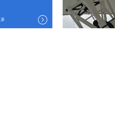
更多
司
|
中国科学院南京分院
|
中科院南京耐尔思光电仪器有限
江苏省天文学会
所有© 2024 平博·(pinnacle)官方网站