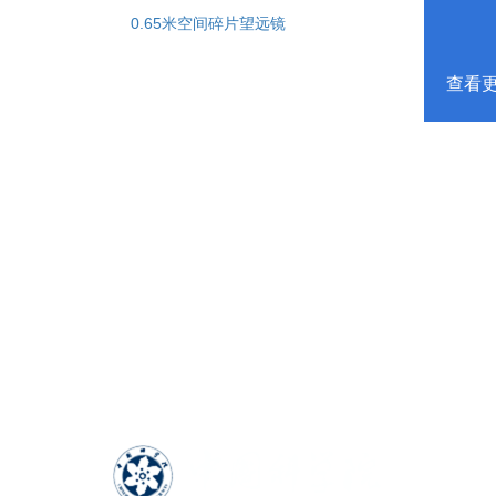
查看
中国科学院
|
中国科学院控股有限公
版权