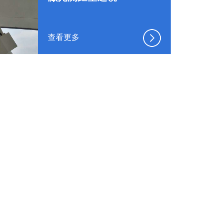
查看更多
公司（全资子公司）
|
中国天文学会
|