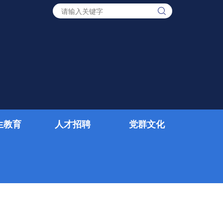
生教育
人才招聘
党群文化