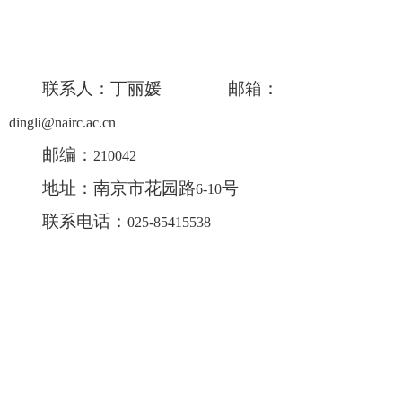
联系人：丁丽媛
邮箱：
dingli@nairc.ac.cn
邮编：
210042
地址：南京市花园路
号
6-10
联系电话：
025-85415538