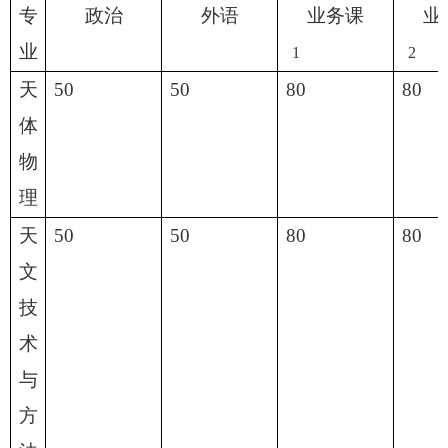
专
政治
外语
业务课
业
业
1
天
50
50
80
体
物
理
天
50
50
80
文
技
术
与
方