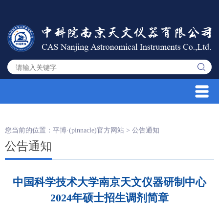
您当前的位置：
平博·(pinnacle)官方网站
>
公告通知
公告通知
中国科学技术大学南京天文仪器研制中心
2024年硕士招生调剂简章