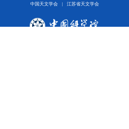
中国天文学会
|
江苏省天文学会
版权所有© 2024 平博·(pinnacle)官方网站
备案序号：
苏ICP备2021005601号-1
苏公网安备
32010202010392号
公司地址：南京市玄武区花园路6-10号 邮编：210042
Email:office@nairc.ac.cn
爱体育电子官网登录
|
爱游戏ayx官网首页
|
众博官方网站
|
赢博在线(中
国)唯一官方网站
|
拼搏网页版登录入口
|
千亿球友会(中国)官方网站
|
欧
亿在线官网
|
爱体育官方端网站登录入口
|
一分彩app官方下载
|