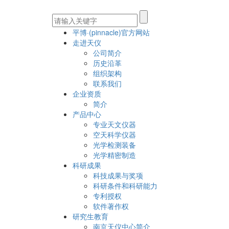
平博·(pinnacle)官方网站
走进天仪
公司简介
历史沿革
组织架构
联系我们
企业资质
简介
产品中心
专业天文仪器
空天科学仪器
光学检测装备
光学精密制造
科研成果
科技成果与奖项
科研条件和科研能力
专利授权
软件著作权
研究生教育
南京天仪中心简介