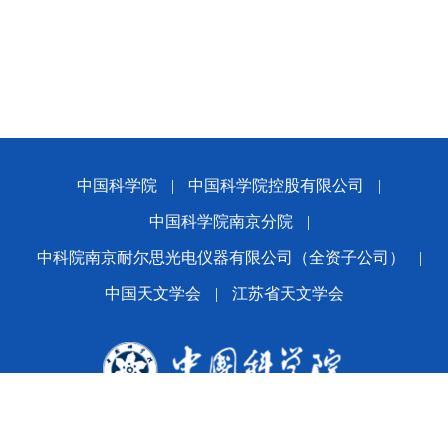
中国科学院
|
中国科学院控股有限公司
|
中国科学院南京分院
|
中科院南京耐尔思光电仪器有限公司（全资子公司）
|
中国天文学会
|
江苏省天文学会
版权所有© 2024 平博·(pinnacle)官方网站