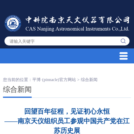
您当前的位置：
平博·(pinnacle)官方网站
>
综合新闻
综合新闻
回望百年征程，见证初心永恒
——南京天仪组织员工参观中国共产党在江
苏历史展