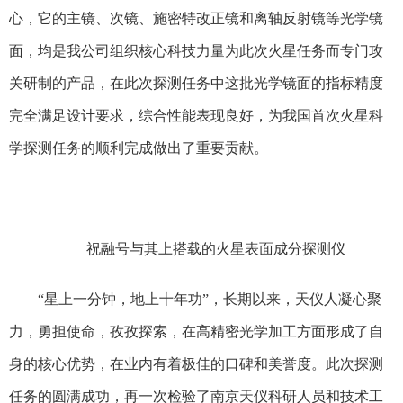
心，它的主镜、次镜、施密特改正镜和离轴反射镜等光学镜
面，均是我公司组织核心科技力量为此次火星任务而专门攻
关研制的产品，在此次探测任务中这批光学镜面的指标精度
完全满足设计要求，综合性能表现良好，为我国首次火星科
学探测任务的顺利完成做出了重要贡献。
祝融号与其上搭载的火星表面成分探测仪
“星上一分钟，地上十年功”，长期以来，天仪人凝心聚
力，勇担使命，孜孜探索，在高精密光学加工方面形成了自
身的核心优势，在业内有着极佳的口碑和美誉度。此次探测
任务的圆满成功，再一次检验了南京天仪科研人员和技术工