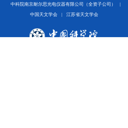
中科院南京耐尔思光电仪器有限公司（全资子公司）
|
中国天文学会
|
江苏省天文学会
版权所有© 2024 平博·(pinnacle)官方网站
备案序号：
苏ICP备2021005601号-1
苏公网安备
32010202010392号
公司地址：南京市玄武区花园路6-10号 邮编：210042
Email:office@nairc.ac.cn
爱体育电子官网登录
|
爱游戏ayx官网首页
|
众博官方网站
|
赢博在线(中