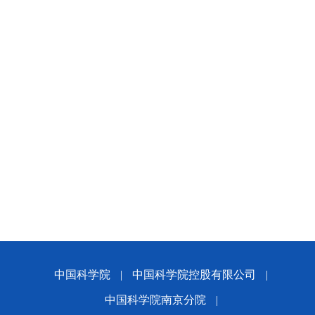
中国科学院
|
中国科学院控股有限公司
|
中国科学院南京分院
|