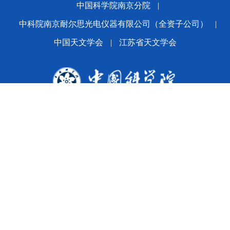
中国科学院南京分院
|
中科院南京耐尔思光电仪器有限公司（全资子公司）
|
中国天文学会
|
江苏省天文学会
版权所有© 2024 平博·(pinnacle)官方网站
备案序号：
苏ICP备2021005601号-1
苏公网安备
32010202010392号
公司地址：南京市玄武区花园路6-10号 邮编：210042
Email:office@nairc.ac.cn