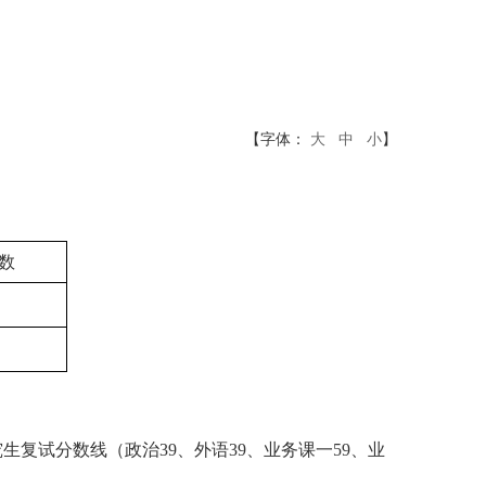
【字体：
大
中
小
】
数
究生复试分数线
（政治
39
、外语
39
、业务课一
59
、业