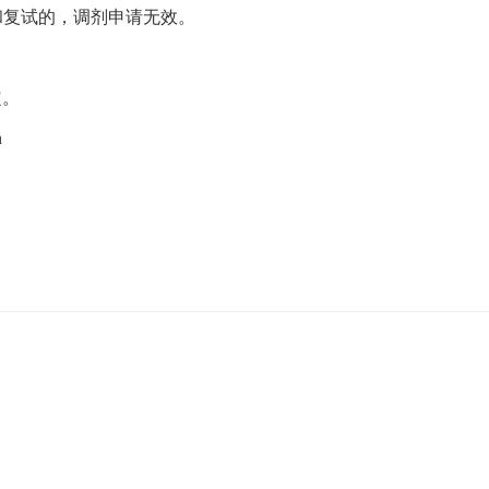
和复试的，调剂申请无效。
定。
n