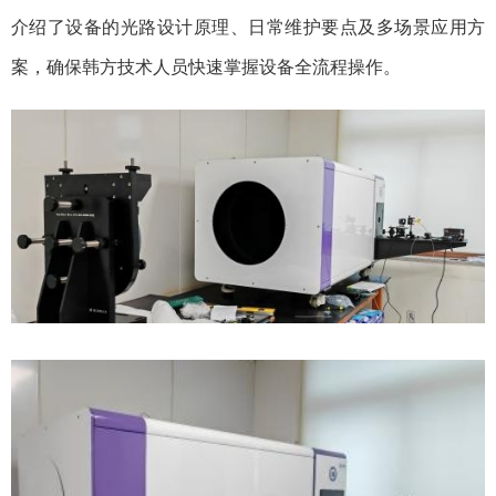
介绍了设备的光路设计原理、日常维护要点及多场景应用方
案，确保韩方技术人员快速掌握设备全流程操作。