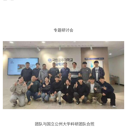
专题研讨会
团队与国立公州大学科研团队合照