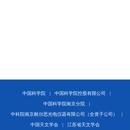
中国科学院
|
中国科学院控股有限公司
|
中国科学院南京分院
|
中科院南京耐尔思光电仪器有限公司（全资子公司）
|
中国天文学会
|
江苏省天文学会