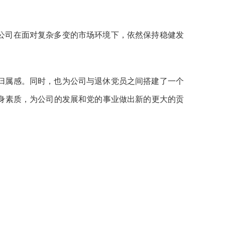
公司在面对复杂多变的市场环境下，依然保持稳健发
归属感。同时，也为公司与退休党员之间搭建了一个
身素质，为公司的发展和党的事业做出新的更大的贡