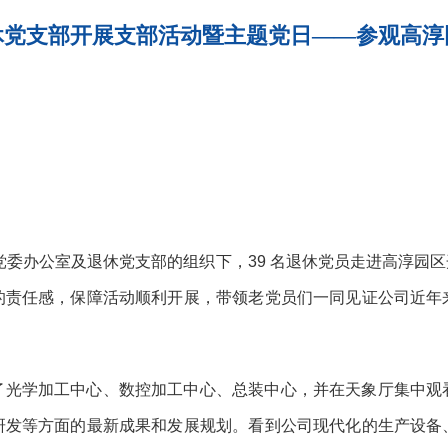
休党支部开展支部活动暨主题党日——参观高淳
司党委办公室及退休党支部的组织下，39 名退休党员走进高淳
的责任感，保障活动顺利开展，带领老党员们一同见证公司近年
了光学加工中心、数控加工中心、总装中心，并在天象厅集中观
研发等方面的最新成果和发展规划。看到公司现代化的生产设备