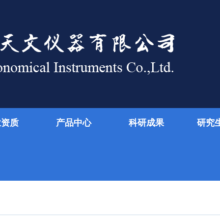
业资质
产品中心
科研成果
研究