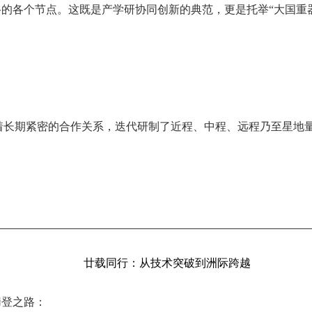
的各个节点。这既是产学研协同创新的典范，更是托举“大国重
着长期紧密的合作关系，迭代研制了近程、中程、远程乃至星地
廿载同行：从技术突破到洲际跨越
攀登之路：