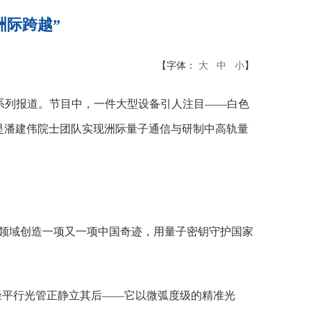
洲际跨越”
【字体：
大
中
小
】
”系列报道。节目中，一件大型设备引人注目——白色
设备是潘建伟院士团队实现洲际量子通信与研制中高轨量
前沿领域创造一项又一项中国奇迹，用量子密钥守护国家
径平行光管正静立其后——它以微弧度级的精准光