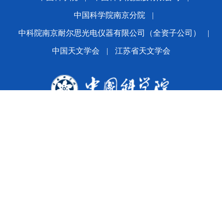
中国科学院南京分院
|
中科院南京耐尔思光电仪器有限公司（全资子公司）
|
中国天文学会
|
江苏省天文学会
版权所有© 2024 平博·(pinnacle)官方网站
备案序号：
苏ICP备2021005601号-1
苏公网安备
32010202010392号
公司地址：南京市玄武区花园路6-10号 邮编：210042
Email:office@nairc.ac.cn