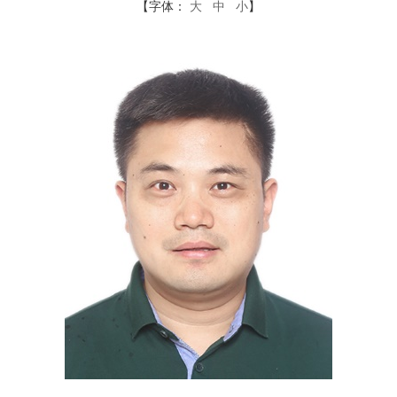
【字体：
大
中
小
】