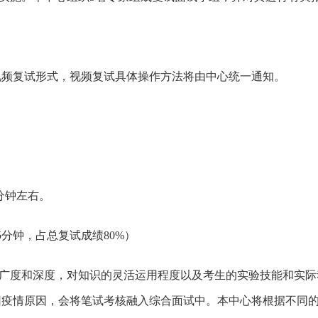
频复试形式，视频复试具体操作方法将由中心统一通知。
分钟左右。
5
分钟，占总复试成绩
80%
）
广度和深度，对知识的灵活运用程度以及考生的实验技能和实际
因疫情原因，会将笔试考核融入综合面试中。本中心将根据不同