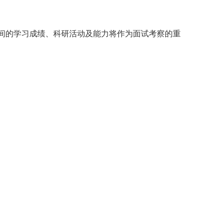
间的学习成绩、科研活动及能力将作为面试考察的重