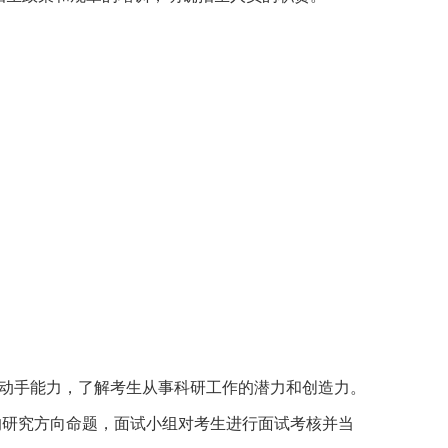
动手能力，了解考生从事科研工作的潜力和创造力。
的研究方向命题，面试小组对考生进行面试考核并当