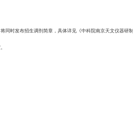
，将同时发布招生调剂简章，具体详见《中科院南京天文仪器研
室。