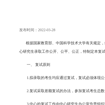
发布时间：2022-03-28
根据国家教育部、中国科学技术大学有关规定，
心研究生录取工作公开、公平、公正，特制定本复
一、
复试原则
1.
拟录取的考生均应通过复试，复试必须体现公
2.
复试采取差额复试的办法，参加复试考生总数
3.
中心的复试工作由中心研究生办公室负责组织