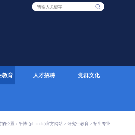
生教育
人才招聘
党群文化
前的位置：
平博·(pinnacle)官方网站
>
研究生教育
>
招生专业