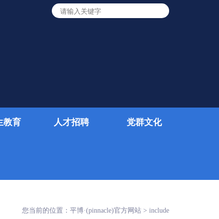
生教育
人才招聘
党群文化
您当前的位置：
平博·(pinnacle)官方网站
>
include