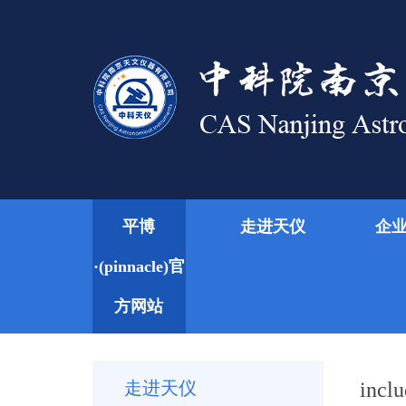
平博
走进天仪
企
·(pinnacle)官
方网站
走进天仪
incl