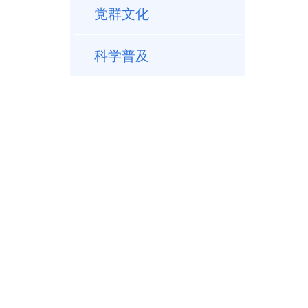
党群文化
科学普及