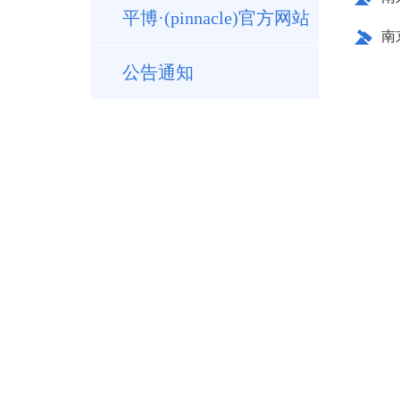
平博·(pinnacle)官方网站
南
公告通知