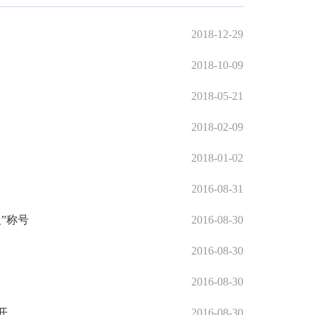
2018-12-29
2018-10-09
2018-05-21
2018-02-09
2018-01-02
2016-08-31
”称号
2016-08-30
2016-08-30
2016-08-30
开
2016-08-30