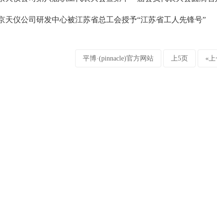
京天仪公司研发中心被江苏省总工会授予“江苏省工人先锋号”
平博·(pinnacle)官方网站
上5页
«上