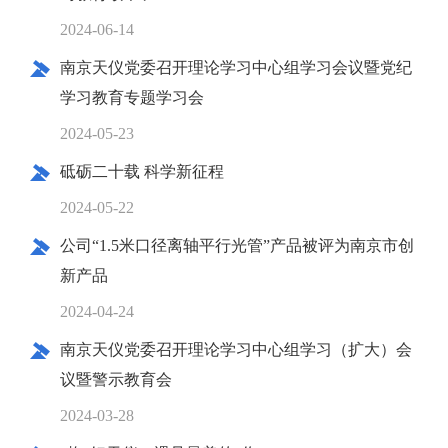
2024-06-14
南京天仪党委召开理论学习中心组学习会议暨党纪
学习教育专题学习会
2024-05-23
砥砺二十载 科学新征程
2024-05-22
公司“1.5米口径离轴平行光管”产品被评为南京市创
新产品
2024-04-24
南京天仪党委召开理论学习中心组学习（扩大）会
议暨警示教育会
2024-03-28