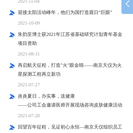
2021-11-04
迎接太阳活动峰年，他们为国打造观日“巨眼”
2021-10-09
朱韵至博士获2021年江苏省基础研究计划青年基金
项目资助
2021-08-31
再启航天征程，打造"火"眼金睛——南京天仪为火
星探测工程再立新功
2021-07-27
炎炎夏日，办实事，送健康
——公司工会邀请医师开展现场咨询皮肤健康活动
2021-07-20
回望百年征程，见证初心永恒—南京天仪组织员工