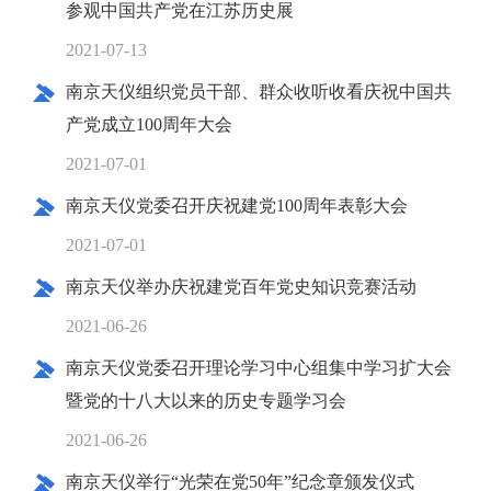
参观中国共产党在江苏历史展
2021-07-13
南京天仪组织党员干部、群众收听收看庆祝中国共
产党成立100周年大会
2021-07-01
南京天仪党委召开庆祝建党100周年表彰大会
2021-07-01
南京天仪举办庆祝建党百年党史知识竞赛活动
2021-06-26
南京天仪党委召开理论学习中心组集中学习扩大会
暨党的十八大以来的历史专题学习会
2021-06-26
南京天仪举行“光荣在党50年”纪念章颁发仪式